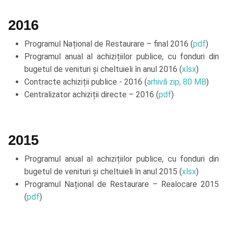
2016
Programul Național de Restaurare – final 2016 (
pdf
)
Programul anual al achizițiilor publice, cu fonduri din
bugetul de venituri și cheltuieli în anul 2016 (
xlsx
)
Contracte achiziții publice - 2016 (
arhivă zip, 80 MB
)
Centralizator achiziții directe – 2016 (
pdf
)
2015
Programul anual al achizițiilor publice, cu fonduri din
bugetul de venituri și cheltuieli în anul 2015 (
xlsx
)
Programul Național de Restaurare – Realocare 2015
(
pdf
)