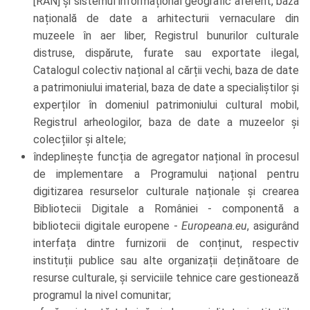
[RAN] și sistemul informațional geografic aferent, baza
națională de date a arhitecturii vernaculare din
muzeele în aer liber, Registrul bunurilor culturale
distruse, dispărute, furate sau exportate ilegal,
Catalogul colectiv național al cărții vechi, baza de date
a patrimoniului imaterial, baza de date a specialiștilor și
experților în domeniul patrimoniului cultural mobil,
Registrul arheologilor, baza de date a muzeelor și
colecțiilor și altele;
îndeplinește funcția de agregator național în procesul
de implementare a Programului național pentru
digitizarea resurselor culturale naționale și crearea
Bibliotecii Digitale a României - componentă a
bibliotecii digitale europene -
Europeana.eu
, asigurând
interfața dintre furnizorii de conținut, respectiv
instituții publice sau alte organizații deținătoare de
resurse culturale, și serviciile tehnice care gestionează
programul la nivel comunitar;