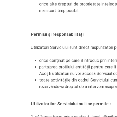
orice alte drepturi de proprietate intelec
mai scurt timp posibil.
Permisii și responsabilități
Utilizatorii Serviciului sunt direct răspunzători p
orice conținut pe care îl introduc prin inter
partajarea profilului entității pentru care l
Acești utilizatori nu vor accesa Serviciul d
toate activitățile din cadrul Serviciului, c
rezervându-și dreptul de a interveni asupr
Utilizatorilor Serviciului nu li se permite :
1. să înregistreze orice conținut ilegal, dăunăt