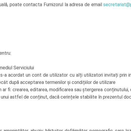
tuală, poate contacta Furnizorul la adresa de email
secretariat@p
entru:
mediul Serviciului
i s-a acordat un cont de utilizator cu alți utilizatori invitați prin
ecât după acceptarea termenilor și condițiilor de utilizare
um ar fi: crearea, editarea, modificarea sau ștergerea conținutului
a unui astfel de conținut, dacă cerințele stabilite în prezentul 
or, amenințător, abuziv, hărțuitor, defăimător, pornografic, care