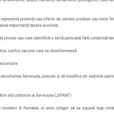
reprezintă promoții sau oferte de servicii, produse sau orice fel 
 a avea importanță durata acesteia
ații private sau care identifică o terță persoană fără consimțămâ
lător, confuz sau prin care se dezinformează
eautorizate
securitatea Serviciului, precum și să modifice alt website pent
tre alți utilizatori ai Serviciului („SPAM”)
 rezident în România, el este obligat să se supună legii româ