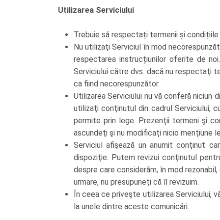
Utilizarea Serviciului
Trebuie să respectați termenii și condițiile 
Nu utilizaţi Serviciul în mod necorespunzăto
respectarea instrucțiunilor oferite de no
Serviciului către dvs. dacă nu respectaţi t
ca fiind necorespunzător.
Utilizarea Serviciului nu vă conferă niciun
utilizaţi conţinutul din cadrul Serviciului,
permite prin lege. Prezenţii termeni şi con
ascundeţi şi nu modificaţi nicio menţiune le
Serviciul afişează un anumit conţinut car
dispoziţie. Putem revizui conţinutul pentr
despre care considerăm, în mod rezonabil, 
urmare, nu presupuneţi că îl revizuim.
În ceea ce priveşte utilizarea Serviciului, v
la unele dintre aceste comunicări.