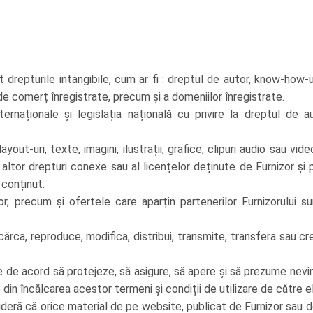
t drepturile intangibile, cum ar fi : dreptul de autor, know-how-
 de comerț înregistrate, precum și a domeniilor înregistrate.
nternaționale și legislația națională cu privire la dreptul de
out-uri, texte, imagini, ilustrații, grafice, clipuri audio sau vi
i altor drepturi conexe sau al licențelor deținute de Furnizor și 
 conținut.
iilor, precum și ofertele care aparțin partenerilor Furnizorului 
cărca, reproduce, modifica, distribui, transmite, transfera sau cre
e de acord să protejeze, să asigure, să apere și să prezume nevino
 din încălcarea acestor termeni și condiții de utilizare de către el
nsideră că orice material de pe website, publicat de Furnizor sau 