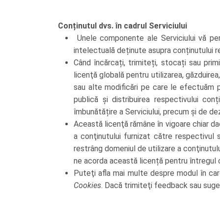
Conținutul dvs. în cadrul Serviciului
Unele componente ale Serviciului vă permi
intelectuală deținute asupra conținutului r
Când încărcați, trimiteți, stocați sau primi
licenţă globală pentru utilizarea, găzduirea
sau alte modificări pe care le efectuăm pe
publică și distribuirea respectivului co
îmbunătățire a Serviciului, precum și de dez
Această licenţă rămâne în vigoare chiar dac
a conţinutului furnizat către respectivul
restrâng domeniul de utilizare a conţinutul
ne acorda această licență pentru întregul co
Puteţi afla mai multe despre modul în care
Cookies
. Dacă trimiteţi feedback sau suges