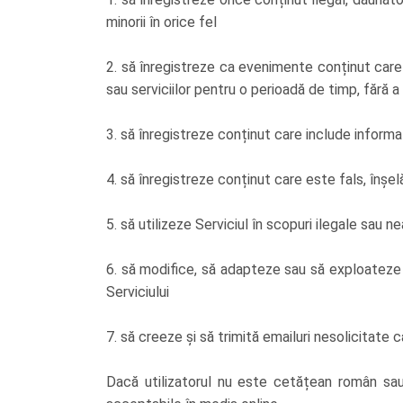
minorii în orice fel
2. să înregistreze ca evenimente conținut care 
sau serviciilor pentru o perioadă de timp, fără
3. să înregistreze conținut care include inform
4. să înregistreze conținut care este fals, înșe
5. să utilizeze Serviciul în scopuri ilegale sau n
6. să modifice, să adapteze sau să exploateze 
Serviciului
7. să creeze și să trimită emailuri nesolicitate că
Dacă utilizatorul nu este cetățean român sau