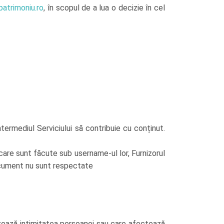
atrimoniu.ro
, în scopul de a lua o decizie în cel
 intermediul Serviciului să contribuie cu conținut.
, care sunt făcute sub username-ul lor, Furnizorul
document nu sunt respectate
 lezează intimitatea persoanei sau care afectează