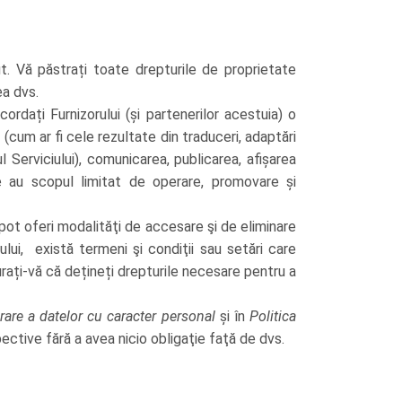
ut. Vă păstrați toate drepturile de proprietate
ea dvs.
cordați Furnizorului (și partenerilor acestuia) o
 (cum ar fi cele rezultate din traduceri, adaptări
Serviciului), comunicarea, publicarea, afișarea
nțe au scopul limitat de operare, promovare și
 pot oferi modalităţi de accesare şi de eliminare
lui, există termeni şi condiţii sau setări care
urați-vă că dețineți drepturile necesare pentru a
crare a datelor cu caracter personal
și în
Politica
ective fără a avea nicio obligaţie faţă de dvs.