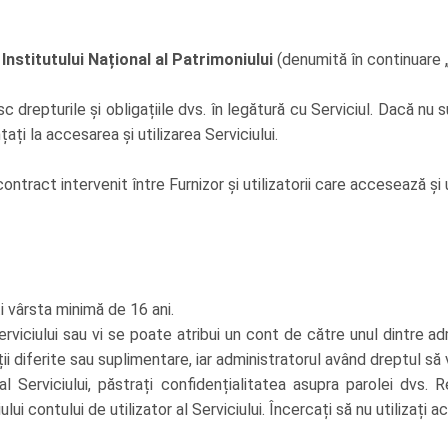
l
Institutului Național al Patrimoniului
(denumită în continuare 
esc drepturile și obligațiile dvs. în legătură cu Serviciul. Dacă n
nțați la accesarea și utilizarea Serviciului.
contract intervenit între Furnizor și utilizatorii care accesează și u
ți vârsta minimă de 16 ani.
rviciului sau vi se poate atribui un cont de către unul dintre adm
diții diferite sau suplimentare, iar administratorul având dreptul
l Serviciului, păstrați confidențialitatea asupra parolei dvs. 
lui contului de utilizator al Serviciului. Încercați să nu utilizați a