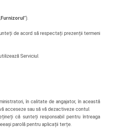
„
Furnizorul
”).
u sunteți de acord să respectați prezenții termeni
tilizează Serviciul.
inistratori, în calitate de angajator, în această
 să vă acceseze sau să vă dezactiveze contul.
Rețineți că sunteți responsabil pentru întreaga
ceeași parolă pentru aplicații terțe.