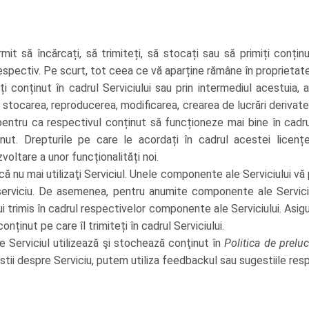
t să încărcați, să trimiteți, să stocați sau să primiți conțin
espectiv. Pe scurt, tot ceea ce vă aparține rămâne în proprietat
ți conținut în cadrul Serviciului sau prin intermediul acestuia, a
, stocarea, reproducerea, modificarea, crearea de lucrări derivate
ntru ca respectivul conținut să funcționeze mai bine în cadrul 
nținut. Drepturile pe care le acordați în cadrul acestei lice
voltare a unor funcționalități noi.
ă nu mai utilizaţi Serviciul. Unele componente ale Serviciului vă
 serviciu. De asemenea, pentru anumite componente ale Serviciu
ui trimis în cadrul respectivelor componente ale Serviciului. Asig
nținut pe care îl trimiteți în cadrul Serviciului.
 Serviciul utilizează şi stochează conţinut în
Politica de prelu
tii despre Serviciu, putem utiliza feedbackul sau sugestiile resp