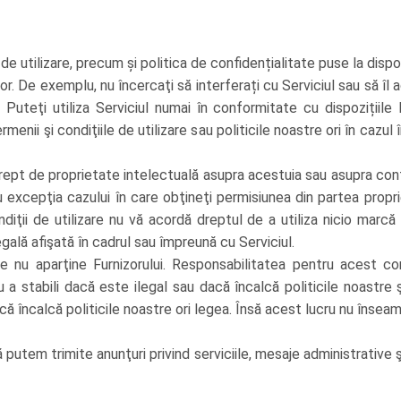
de utilizare, precum și politica de confidențialitate puse la dispozi
r. De exemplu, nu încercaţi să interferați cu Serviciul sau să îl 
i. Puteţi utiliza Serviciul numai în conformitate cu dispoziții
ermenii şi condiţiile de utilizare sau politicile noastre ori în c
 drept de proprietate intelectuală asupra acestuia sau asupra conţ
 cu excepţia cazului în care obţineţi permisiunea din partea propr
diţii de utilizare nu vă acordă dreptul de a utiliza nicio marcă s
gală afişată în cadrul sau împreună cu Serviciul.
e nu aparţine Furnizorului. Responsabilitatea pentru acest con
u a stabili dacă este ilegal sau dacă încalcă politicile noastre
că încalcă politicile noastre ori legea. Însă acest lucru nu înse
ă putem trimite anunţuri privind serviciile, mesaje administrative ş