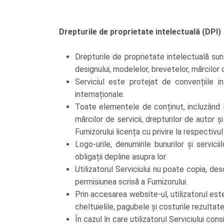
Drepturile de proprietate intelectuală (DPI)
Drepturile de proprietate intelectuală sun
designului, modelelor, brevetelor, mărcilor
Serviciul este protejat de convențiile i
internaționale.
Toate elementele de conținut, incluzând lay
mărcilor de servicii, drepturilor de autor ș
Furnizorului licența cu privire la respectivul
Logo-urile, denumirile bunurilor și servic
obligații depline asupra lor.
Utilizatorul Serviciului nu poate copia, des
permisiunea scrisă a Furnizorului.
Prin accesarea website-ul, utilizatorul est
cheltuielile, pagubele și costurile rezultate
În cazul în care utilizatorul Serviciului co