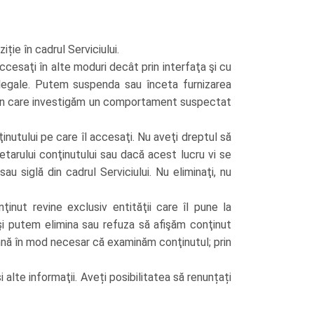
ție în cadrul Serviciului.
accesaţi în alte moduri decât prin interfaţa şi cu
le legale. Putem suspenda sau înceta furnizarea
azul în care investigăm un comportament suspectat
inutului pe care îl accesaţi. Nu aveţi dreptul să
ietarului conţinutului sau dacă acest lucru vi se
au siglă din cadrul Serviciului. Nu eliminaţi, nu
ţinut revine exclusiv entităţii care îl pune la
 şi putem elimina sau refuza să afişăm conţinut
amnă în mod necesar că examinăm conţinutul; prin
i alte informaţii. Aveți posibilitatea să renunțați