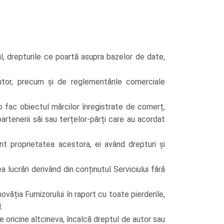
ul, drepturile ce poartă asupra bazelor de date,
 autor, precum și de reglementările comerciale
deo fac obiectul mărcilor înregistrate de comerț,
partenerii săi sau terțelor-părți care au acordat
sunt proprietatea acestora, ei având drepturi și
a lucrări derivând din conținutul Serviciului fără
văția Furnizorului în raport cu toate pierderile,
.
de oricine altcineva, încalcă dreptul de autor sau