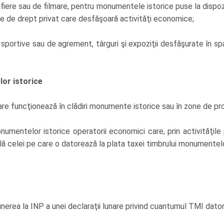
fiere sau de filmare, pentru monumentele istorice puse la dispoziţi
ice de drept privat care desfăşoară activităţi economice;
e, sportive sau de agrement, târguri şi expoziţii desfăşurate în s
lor istorice
re funcţionează în clădiri monumente istorice sau în zone de pr
numentelor istorice operatorii economici care, prin activităţile
 celei pe care o datorează la plata taxei timbrului monumentelo
erea la INP a unei declaraţii lunare privind cuantumul TMI dator