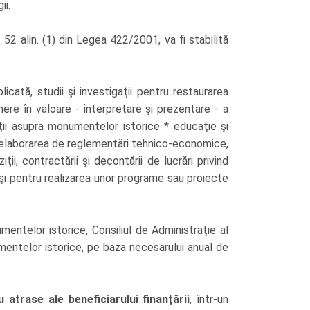
ii.
52 alin. (1) din Legea 422/2001, va fi stabilită
ată, studii şi investigaţii pentru restaurarea
nere în valoare - interpretare şi prezentare - a
ii asupra monumentelor istorice * educaţie şi
: * elaborarea de reglementări tehnico-economice,
ii, contractării şi decontării de lucrări privind
 şi pentru realizarea unor programe sau proiecte
ntelor istorice, Consiliul de Administraţie al
numentelor istorice, pe baza necesarului anual de
 atrase ale beneficiarului finanţării
, într-un