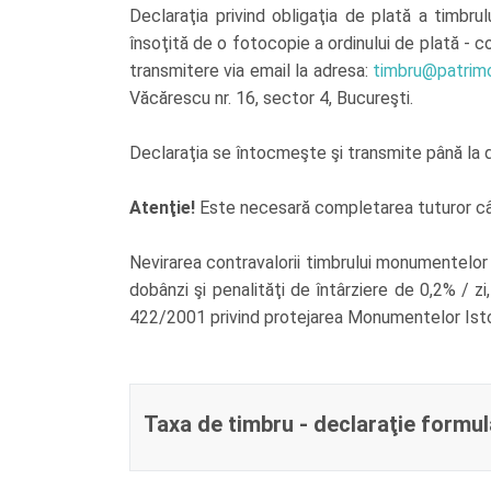
Declaraţia privind obligaţia de plată a timbru
însoţită de o fotocopie a ordinului de plată 
transmitere via email la adresa:
timbru@patrimo
Văcărescu nr. 16, sector 4, Bucureşti.
Declaraţia se întocmeşte şi transmite până la da
Atenţie!
Este necesară completarea tuturor câmp
Nevirarea contravalorii timbrului monumentelor i
dobânzi şi penalităţi de întârziere de 0,2% / zi
422/2001 privind protejarea Monumentelor Isto
Taxa de timbru - declaraţie formul