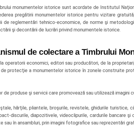
mbrului monumentelor istorice sunt acordate de Institutul Naţiona
derea pregătirii monumentelor istorice pentru vizitare gratuit
ării de reglementări tehnico-economice, de norme şi metodologii
tractării şi decontării de lucrări privind monumentele istorice.
anismul de colectare a Timbrului Mon
peratorii economici, editori sau producători, de la proprietari, t
 de protecţie a monumentelor istorice în zonele construite protej
r de produse şi servicii care promovează sau utilizează imagini 
ştale, hărţile, pliantele, broşurile, revistele, ghidurile turistice, 
ct-discurile, diapozitivele, videoclipurile, cardurile bancare şi
sau în ansambluri, prin imagini fotografice sau reprezentări grafi