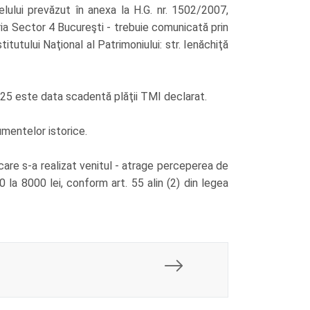
lui prevăzut în anexa la H.G. nr. 1502/2007,
a Sector 4 Bucureşti - trebuie comunicată prin
itutului Naţional al Patrimoniului: str. Ienăchiţă
e 25 este data scadentă plăţii TMI declarat.
umentelor istorice.
 care s-a realizat venitul - atrage perceperea de
0 la 8000 lei, conform art. 55 alin (2) din legea