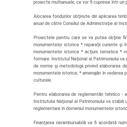
proiecte multianuale, ce vor fi cuprinse într-un 
Alocarea fondurilor obţinute din aplicarea timb
anual de către Consiliul de Administraţie al Insti
Proiectele pentru care se va putea obţine fin
monumentelor istorice * reparaţii curente şi în
monumentelor istorice * acţiuni tematice * r
formare. Institutul Naţional al Patrimoniului va
de norme şi metodologii privind elaborarea de do
monumentele istorice; * amenajări în vederea pr
culturale.
Pentru elaborarea de reglementări tehnico - e
Institutului Naţional al Patrimoniului va stabil
reglementare în domeniul monumentelor istoric
Finanţarea nerambursabilă va fi acordată numa