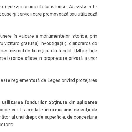
 protejare a monumentelor istorice. Aceasta este
oduse şi servicii care promovează sau utilizează
 punere în valoare a monumentelor istorice, prin
 vizitare gratuită), investigaţii şi elaborarea de
 mecanismul de finanţare din fondul TMI include
te istorice aflate în proprietate privată a unor
ui, este reglementată de Legea privind protejarea
a utilizarea fondurilor obţinute din aplicarea
torice vor fi acordate
în urma unei selecţii de
inător al unui drept de superficie, de concesiune
istoric.