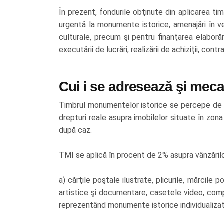
În prezent, fondurile obţinute din aplicarea ti
urgentă la monumente istorice, amenajări în ve
culturale, precum şi pentru finanţarea elabor
executării de lucrări, realizării de achiziţii, con
Cui i se adresează şi mec
Timbrul monumentelor istorice se percepe de la o
drepturi reale asupra imobilelor situate în zona
după caz.
TMI se aplică în procent de 2% asupra vânzărilo
a) cărţile poştale ilustrate, plicurile, mărcile po
artistice şi documentare, casetele video, compa
reprezentând monumente istorice individualizate 