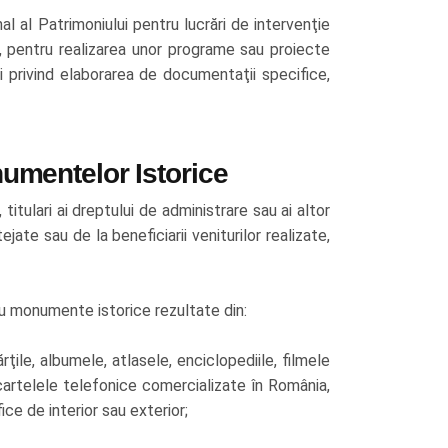
l al Patrimoniului pentru lucrări de intervenţie
ă, pentru realizarea unor programe sau proiecte
 privind elaborarea de documentaţii specifice,
umentelor Istorice
itulari ai dreptului de administrare sau ai altor
ate sau de la beneficiarii veniturilor realizate,
cu monumente istorice rezultate din:
cărţile, albumele, atlasele, enciclopediile, filmele
 cartelele telefonice comercializate în România,
ce de interior sau exterior;