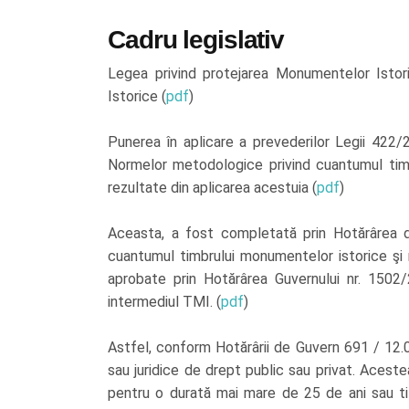
Cadru legislativ
Legea privind protejarea Monumentelor Istor
Istorice (
pdf
)
Punerea în aplicare a prevederilor Legii 42
Normelor metodologice privind cuantumul timbr
rezultate din aplicarea acestuia (
pdf
)
Aceasta, a fost completată prin Hotărârea 
cuantumul timbrului monumentelor istorice şi mo
aprobate prin Hotărârea Guvernului nr. 1502
intermediul TMI. (
pdf
)
Astfel, conform Hotărârii de Guvern 691 / 12.0
sau juridice de drept public sau privat. Aceste
pentru o durată mai mare de 25 de ani sau tit