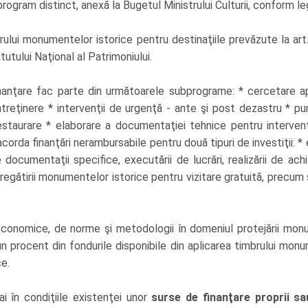
program distinct, anexă la Bugetul Ministrului Culturii, conform leg
rului monumentelor istorice pentru destinaţiile prevăzute la art. 
tutului Naţional al Patrimoniului.
anţare fac parte din următoarele subprograme: * cercetare aplic
treţinere * intervenţii de urgenţă - ante şi post dezastru * pu
estaurare * elaborare a documentaţiei tehnice pentru intervenţ
 acorda finanţări nerambursabile pentru două tipuri de investiţii
cumentaţii specifice, executării de lucrări, realizării de achiziţ
egătirii monumentelor istorice pentru vizitare gratuită, precum
conomice, de norme şi metodologii în domeniul protejării monume
i un procent din fondurile disponibile din aplicarea timbrului mo
e.
i în condiţiile existenţei unor
surse de finanţare proprii sau