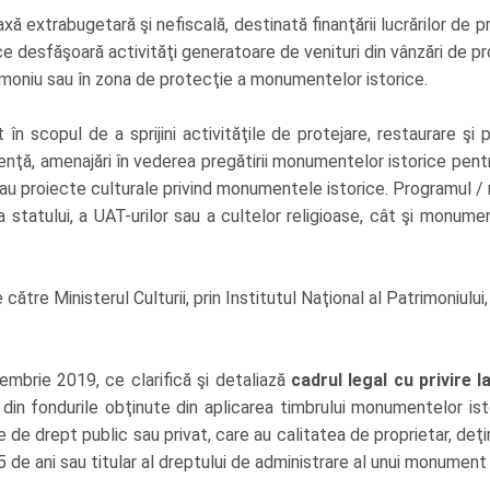
 extrabugetară şi nefiscală, destinată finanţării lucrărilor de
ce desfăşoară activităţi generatoare de venituri din vânzări de pr
imoniu sau în zona de protecţie a monumentelor istorice.
în scopul de a sprijini activităţile de protejare, restaurare şi
enţă, amenajări în vederea pregătirii monumentelor istorice pentru
au proiecte culturale privind monumentele istorice. Programul /
statului, a UAT-urilor sau a cultelor religioase, cât şi monumen
ătre Ministerul Culturii, prin Institutul Naţional al Patrimoniul
embrie 2019, ce clarifică şi detaliază
cadrul legal cu privire l
e din fondurile obţinute din aplicarea timbrului monumentelor is
 de drept public sau privat, care au calitatea de proprietar, deţ
de ani sau titular al dreptului de administrare al unui monument 