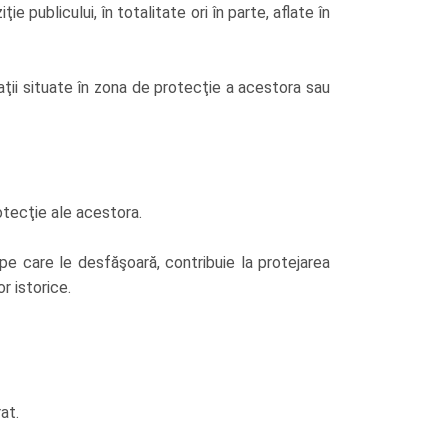
e publicului, în totalitate ori în parte, aflate în
paţii situate în zona de protecţie a acestora sau
otecţie ale acestora.
 pe care le desfăşoară, contribuie la protejarea
r istorice.
at.