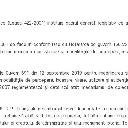
ice (Legea 422/2001) instituie cadrul general, legislativ ce
2/2001 se face în conformitate cu Hotărârea de guvern 1502
ului monumentelor istorice şi modalităţile de percepere, încasa
de Guvern 691 din 12 septembrie 2019 pentru modificarea ş
dalităţile de percepere, încasare, virare, utilizare şi evidenţ
/2007 reglementează şi detaliază atât mecanismul de colecta
9.2019, finanţările nerambursabile vor fi acordate în urma unei
a trebuie să aibă calitatea de proprietar, deţinător al unui dre
ular al dreptului de administrare al unui monument istoric. To