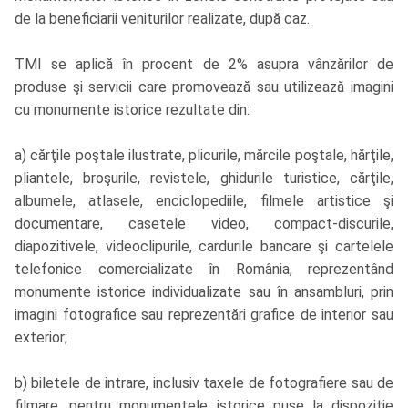
de la beneficiarii veniturilor realizate, după caz.
TMI se aplică în procent de 2% asupra vânzărilor de
produse şi servicii care promovează sau utilizează imagini
cu monumente istorice rezultate din:
a) cărţile poştale ilustrate, plicurile, mărcile poştale, hărţile,
pliantele, broşurile, revistele, ghidurile turistice, cărţile,
albumele, atlasele, enciclopediile, filmele artistice şi
documentare, casetele video, compact-discurile,
diapozitivele, videoclipurile, cardurile bancare şi cartelele
telefonice comercializate în România, reprezentând
monumente istorice individualizate sau în ansambluri, prin
imagini fotografice sau reprezentări grafice de interior sau
exterior;
b) biletele de intrare, inclusiv taxele de fotografiere sau de
filmare, pentru monumentele istorice puse la dispoziţie