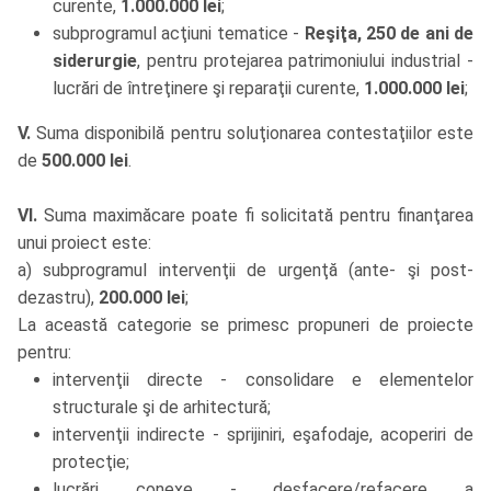
curente,
1.000.000 lei
;
subprogramul acţiuni tematice -
Reşiţa, 250 de ani de
siderurgie
, pentru protejarea patrimoniului industrial -
lucrări de întreţinere şi reparaţii curente,
1.000.000 lei
;
V.
Suma disponibilă pentru soluţionarea contestaţiilor este
de
500.000 lei
.
VI.
Suma maximăcare poate fi solicitată pentru finanţarea
unui proiect este:
a) subprogramul intervenţii de urgenţă (ante- şi post-
dezastru),
200.000 lei
;
La această categorie se primesc propuneri de proiecte
pentru:
intervenţii directe - consolidare e elementelor
structurale şi de arhitectură;
intervenţii indirecte - sprijiniri, eşafodaje, acoperiri de
protecţie;
lucrări conexe - desfacere/refacere a