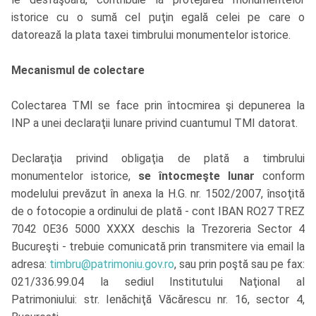
istorice cu o sumă cel puţin egală celei pe care o
datorează la plata taxei timbrului monumentelor istorice.
Mecanismul de colectare
Colectarea TMI se face prin întocmirea şi depunerea la
INP a unei declaraţii lunare privind cuantumul TMI datorat.
Declaraţia privind obligaţia de plată a timbrului
monumentelor istorice,
se întocmeşte lunar
conform
modelului prevăzut în anexa la H.G. nr. 1502/2007, însoţită
de o fotocopie a ordinului de plată - cont IBAN RO27 TREZ
7042 0E36 5000 XXXX deschis la Trezoreria Sector 4
Bucureşti - trebuie comunicată prin transmitere via email la
adresa:
timbru@patrimoniu.gov.ro
, sau prin poştă sau pe fax:
021/336.99.04 la sediul Institutului Naţional al
Patrimoniului: str. Ienăchiţă Văcărescu nr. 16, sector 4,