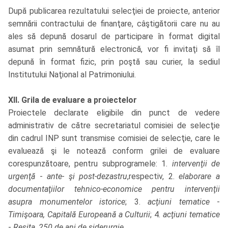
După publicarea rezultatului selecţiei de proiecte, anterior
semnării contractului de finanţare, câştigătorii care nu au
ales să depună dosarul de participare în format digital
asumat prin semnătură electronică, vor fi invitaţi să îl
depună în format fizic, prin poştă sau curier, la sediul
Institutului Naţional al Patrimoniului.
XII. Grila de evaluare a proiectelor
Proiectele declarate eligibile din punct de vedere
administrativ de către secretariatul comisiei de selecţie
din cadrul INP sunt transmise comisiei de selecţie, care le
evaluează şi le notează conform grilei de evaluare
corespunzătoare, pentru subprogramele: 1.
intervenţii de
urgenţă
-
ante- şi post-dezastru
,respectiv, 2.
elaborare a
documentaţiilor tehnico-economice pentru intervenţii
asupra monumentelor istorice
; 3.
acţiuni tematice
-
Timişoara, Capitală Europeană a Culturii
; 4.
acţiuni tematice
-
Reşiţa, 250 de ani de siderurgie
.