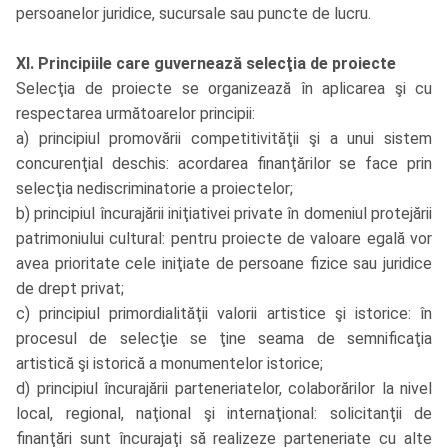
persoanelor juridice, sucursale sau puncte de lucru.
XI. Principiile care guvernează selecţia de proiecte
Selecţia de proiecte se organizează în aplicarea şi cu
respectarea următoarelor principii:
a) principiul promovării competitivităţii şi a unui sistem
concurenţial deschis: acordarea finanţărilor se face prin
selecţia nediscriminatorie a proiectelor;
b) principiul încurajării iniţiativei private în domeniul protejării
patrimoniului cultural: pentru proiecte de valoare egală vor
avea prioritate cele iniţiate de persoane fizice sau juridice
de drept privat;
c) principiul primordialităţii valorii artistice şi istorice: în
procesul de selecţie se ţine seama de semnificaţia
artistică şi istorică a monumentelor istorice;
d) principiul încurajării parteneriatelor, colaborărilor la nivel
local, regional, naţional şi internaţional: solicitanţii de
finanţări sunt încurajaţi să realizeze parteneriate cu alte