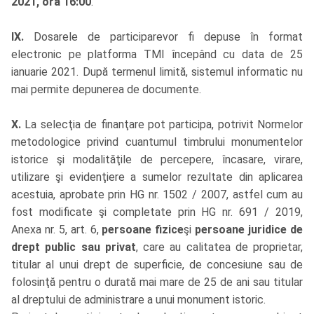
2021, ora 16:00
.
IX.
Dosarele de participarevor fi depuse în format
electronic pe platforma TMI începând cu data de 25
ianuarie 2021. După termenul limită, sistemul informatic nu
mai permite depunerea de documente.
X.
La selecţia de finanţare pot participa, potrivit Normelor
metodologice privind cuantumul timbrului monumentelor
istorice şi modalităţile de percepere, încasare, virare,
utilizare şi evidenţiere a sumelor rezultate din aplicarea
acestuia, aprobate prin HG nr. 1502 / 2007, astfel cum au
fost modificate şi completate prin HG nr. 691 / 2019,
Anexa nr. 5, art. 6,
persoane fizice
şi
persoane juridice de
drept public sau privat
, care au calitatea de proprietar,
titular al unui drept de superficie, de concesiune sau de
folosinţă pentru o durată mai mare de 25 de ani sau titular
al dreptului de administrare a unui monument istoric.