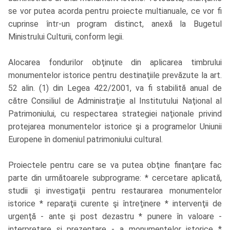
se vor putea acorda pentru proiecte multianuale, ce vor fi
cuprinse într-un program distinct, anexă la Bugetul
Ministrului Culturii, conform legii.
Alocarea fondurilor obţinute din aplicarea timbrului
monumentelor istorice pentru destinaţiile prevăzute la art.
52 alin. (1) din Legea 422/2001, va fi stabilită anual de
către Consiliul de Administraţie al Institutului Naţional al
Patrimoniului, cu respectarea strategiei naţionale privind
protejarea monumentelor istorice şi a programelor Uniunii
Europene în domeniul patrimoniului cultural.
Proiectele pentru care se va putea obţine finanţare fac
parte din următoarele subprograme: * cercetare aplicată,
studii şi investigaţii pentru restaurarea monumentelor
istorice * reparaţii curente şi întreţinere * intervenţii de
urgenţă - ante şi post dezastru * punere în valoare -
interpretare şi prezentare - a monumentelor istorice *