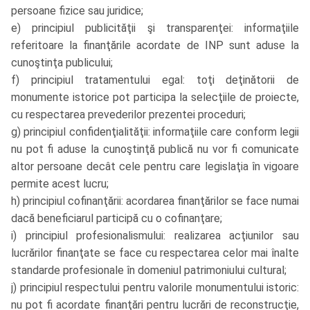
persoane fizice sau juridice;
e) principiul publicităţii şi transparenţei: informaţiile
referitoare la finanţările acordate de INP sunt aduse la
cunoştinţa publicului;
f) principiul tratamentului egal: toţi deţinătorii de
monumente istorice pot participa la selecţiile de proiecte,
cu respectarea prevederilor prezentei proceduri;
g) principiul confidenţialităţii: informaţiile care conform legii
nu pot fi aduse la cunoştinţă publică nu vor fi comunicate
altor persoane decât cele pentru care legislaţia în vigoare
permite acest lucru;
h) principiul cofinanţării: acordarea finanţărilor se face numai
dacă beneficiarul participă cu o cofinanţare;
i) principiul profesionalismului: realizarea acţiunilor sau
lucrărilor finanţate se face cu respectarea celor mai înalte
standarde profesionale în domeniul patrimoniului cultural;
j) principiul respectului pentru valorile monumentului istoric:
nu pot fi acordate finanţări pentru lucrări de reconstrucţie,