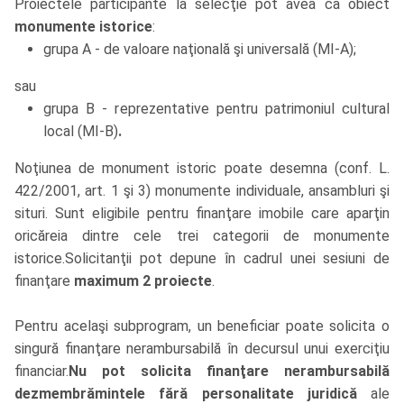
Proiectele participante la selecţie pot avea ca obiect
monumente istorice
:
grupa A - de valoare naţională şi universală (MI-A);
sau
grupa B - reprezentative pentru patrimoniul cultural
local (MI-B)
.
Noţiunea de monument istoric poate desemna (conf. L.
422/2001, art. 1 şi 3) monumente individuale, ansambluri şi
situri. Sunt eligibile pentru finanţare imobile care aparţin
oricăreia dintre cele trei categorii de monumente
istorice.Solicitanţii pot depune în cadrul unei sesiuni de
finanţare
maximum 2 proiecte
.
Pentru acelaşi subprogram, un beneficiar poate solicita o
singură finanţare nerambursabilă în decursul unui exerciţiu
financiar.
Nu pot solicita finanţare nerambursabilă
dezmembrămintele fără personalitate juridică
ale