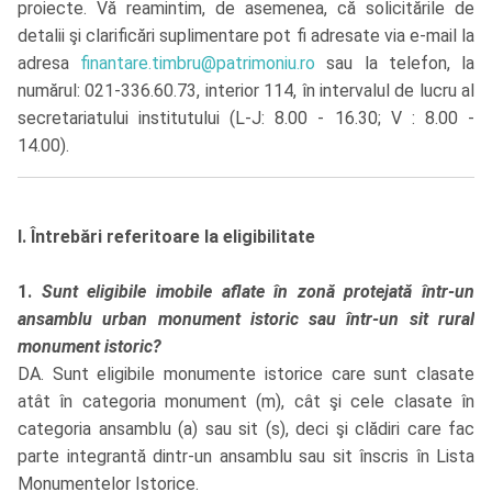
proiecte. Vă reamintim, de asemenea, că solicitările de
detalii şi clarificări suplimentare pot fi adresate via e-mail la
adresa
finantare.timbru@patrimoniu.ro
sau la telefon, la
numărul: 021-336.60.73, interior 114, în intervalul de lucru al
secretariatului institutului (L-J: 8.00 - 16.30; V : 8.00 -
14.00).
I. Întrebări referitoare la eligibilitate
1.
Sunt eligibile imobile aflate în zonă protejată într-un
ansamblu urban monument istoric sau într-un sit rural
monument istoric?
DA. Sunt eligibile monumente istorice care sunt clasate
atât în categoria monument (m), cât şi cele clasate în
categoria ansamblu (a) sau sit (s), deci şi clădiri care fac
parte integrantă dintr-un ansamblu sau sit înscris în Lista
Monumentelor Istorice.