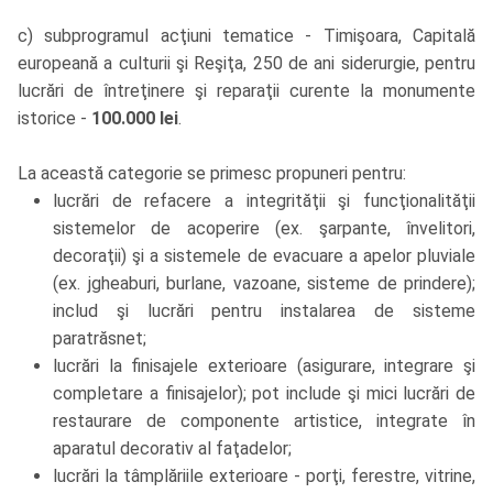
c) subprogramul acţiuni tematice - Timişoara, Capitală
europeană a culturii şi Reşiţa, 250 de ani siderurgie, pentru
lucrări de întreţinere şi reparaţii curente la monumente
istorice -
100.000 lei
.
La această categorie se primesc propuneri pentru:
lucrări de refacere a integrităţii şi funcţionalităţii
sistemelor de acoperire (ex. şarpante, învelitori,
decoraţii) şi a sistemele de evacuare a apelor pluviale
(ex. jgheaburi, burlane, vazoane, sisteme de prindere);
includ şi lucrări pentru instalarea de sisteme
paratrăsnet;
lucrări la finisajele exterioare (asigurare, integrare şi
completare a finisajelor); pot include şi mici lucrări de
restaurare de componente artistice, integrate în
aparatul decorativ al faţadelor;
lucrări la tâmplăriile exterioare - porţi, ferestre, vitrine,